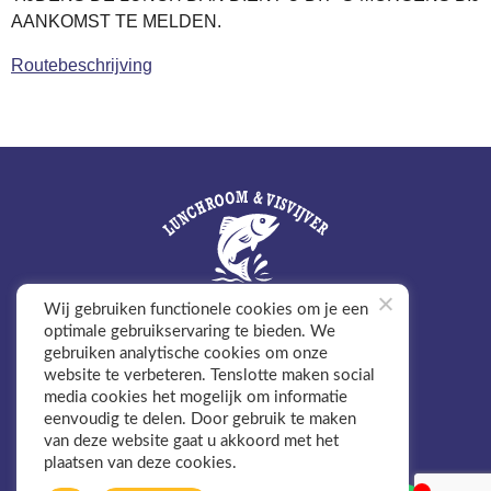
AANKOMST TE MELDEN.
Routebeschrijving
Wij gebruiken functionele cookies om je een
optimale gebruikservaring te bieden. We
Sprongseweg 6B
gebruiken analytische cookies om onze
5447 PK, Rijkevoort
website te verbeteren. Tenslotte maken social
+31 6 20 33 49 91
media cookies het mogelijk om informatie
vvdesprong@gmail.com
eenvoudig te delen. Door gebruik te maken
Algemene voorwaarden
van deze website gaat u akkoord met het
Privacyverklaring
Website door BEWISE Solutions
plaatsen van deze cookies.
Toegankelijkheidsverklaring